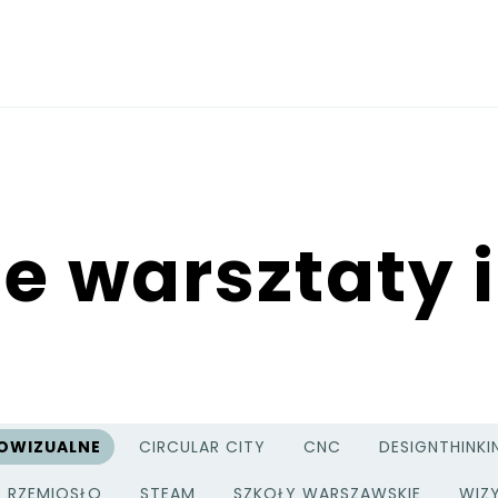
 warsztaty i
OWIZUALNE
CIRCULAR CITY
CNC
DESIGNTHINKI
RZEMIOSŁO
STEAM
SZKOŁY WARSZAWSKIE
WIZ