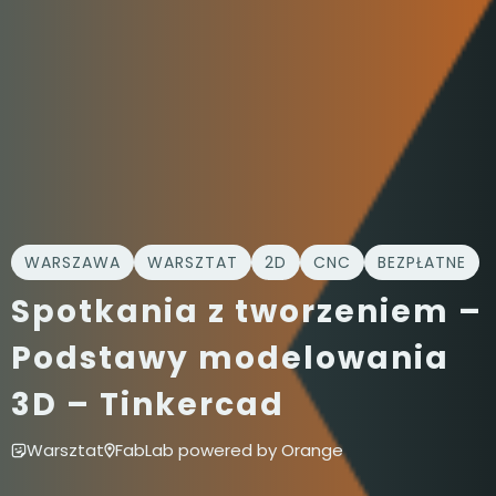
WARSZAWA
WARSZTAT
2D
CNC
BEZPŁATNE
Spotkania z tworzeniem –
Podstawy modelowania
3D – Tinkercad
Warsztat
FabLab powered by Orange