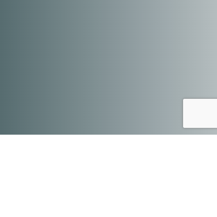
Wakacje już się rozpoczęły, mamy nadzieję, że
upłyną Wam na zabawie, odpoczynku i podróżach
małych lub dużych :) Gdziekolwiek byśmy nie
odpoczywali - nad morzem, w górach czy na