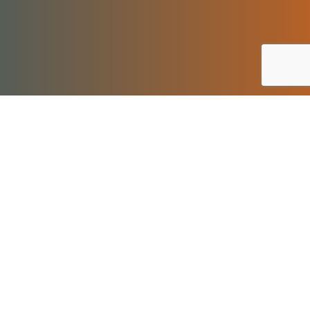
Zbuduj własną żaglówkę i poczuj wiatr w żaglach!
Podczas warsztatu, pracując w
międzypokoleniowym zespole, stworzysz model
żaglówki. Zaczniemy od starannego przygotowania
kilku elementów, a skończymy z małą,
własnoręcznie wykonaną łódką, gotową na
przygodę!
Podczas zajęć wykorzystamy wycięte laserowo
części, z których powstanie kadłub. Później