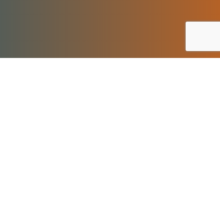
Przed Wami szkolna wycieczka? Na pewno przyda
się plecak - worek, w którym można spakować
wszystko, co potrzebne na taką okazję. Szycie nie
jest taką prostą sprawą, jednak dobre
przeszkolenie i kilka sprawdzonych trików pozwoli
Wam poznać, jak działa maszyna do szycia i
stworzyć własny worek.
Dlaczego warto wziąć udział?