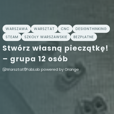
WARSZAWA
WARSZTAT
CNC
DESIGNTHINKING
STEAM
SZKOŁY WARSZAWSKIE
BEZPŁATNE
Stwórz własną pieczątkę!
– grupa 12 osób
Warsztat
FabLab powered by Orange