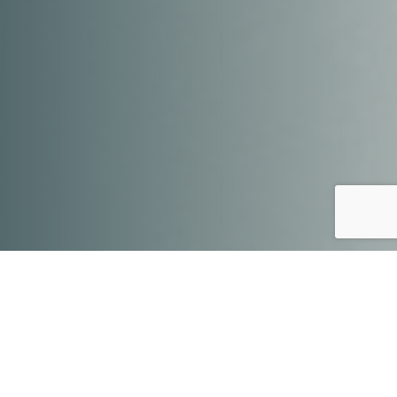
Czy zastanawialiście_łyście się jak mogłaby
wyglądać wasza osobista pieczątka? Nasze
warsztaty to prawdziwa podróż przez świat
kreatywności, design thinking i praktycznego