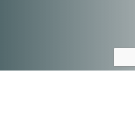
Ciekawi Cię, na jakiej zasadzie działają i jak
wyglądają pracownie w FabLab powered by
Orange? Serdecznie zapraszamy na
oprowadzanie!
Na czym to polega?
Podczas oprowadzania