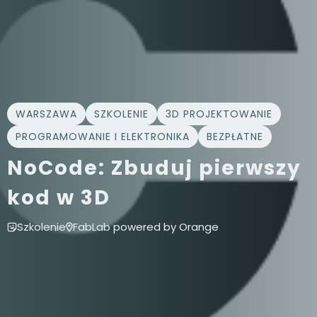
WARSZAWA
SZKOLENIE
3D PROJEKTOWANIE
PROGRAMOWANIE I ELEKTRONIKA
BEZPŁATNE
NoCode: Zbuduj pierwszy
kod w 3D
Szkolenie
FabLab powered by Orange