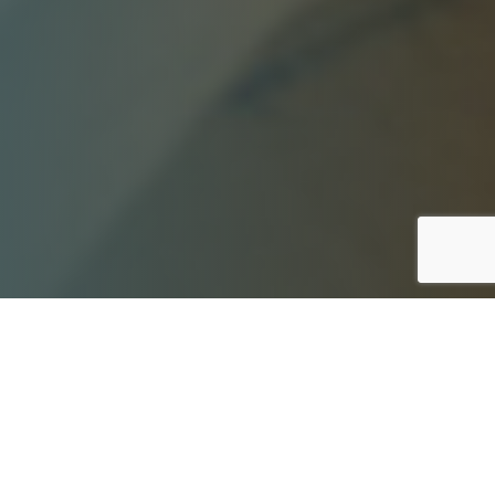
start kursu: 29.08.2023
koniec kursu: 12.12.2023
Zapraszamy Was na 32 godzinny kurs z
projektowania wektorowego i obsługi maszyn CNC!