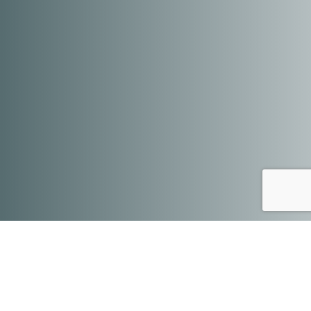
Rekrutacja: w dniach 11.01-11.02.2024 r.
Weź udział w programie Maker Woman, naucz się