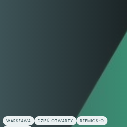
WARSZAWA
DZIEŃ OTWARTY
RZEMIOSŁO