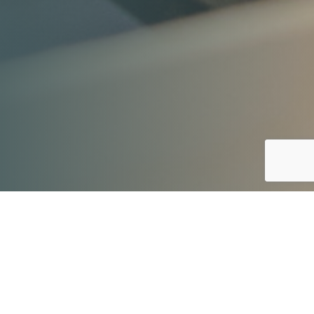
28.08.2023, godz. 16:00-19:00
Zapraszamy wszystkich miłośników tworzenia do
naszej pracowni plotera laserowego w FabLabie na
dzień otwarty! Podczas tego popołudnia każda