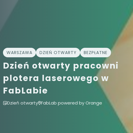
WARSZAWA
DZIEŃ OTWARTY
BEZPŁATNE
Dzień otwarty pracowni
plotera laserowego w
FabLabie
Dzień otwarty
FabLab powered by Orange