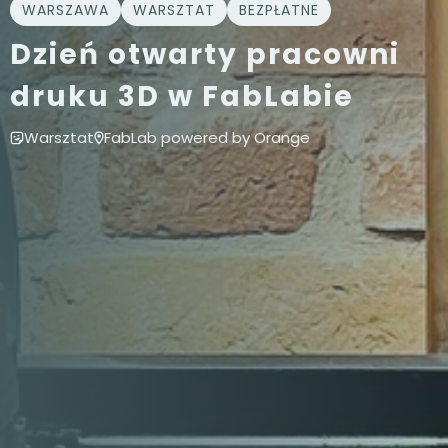
WARSZAWA
WARSZTAT
BEZPŁATNE
Dzień otwarty pracowni
druku 3D w FabLabie
Warsztat
FabLab powered by Orange