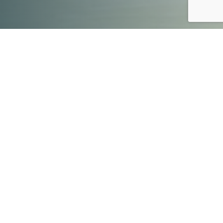
21.08.2023, godz. 16:00-19:00
Masz ochotę na zapoznanie się z podstawami
druku 3D, a może chcesz wreszcie stworzyć własny
projekt, ale nie wiesz, jak się za to zabrać? Podczas
dnia otwartego pracowni druku 3D będziesz mieć
okazję do zapoznania się z podstawowymi
zasadami druku 3D FDM, skorzystania z drukarek
3D oraz uzyskania pomocy i porady od specjalistów
z Robisz.to.
Podczas dni otwartych można:
skonsultować swój projekt cyfrowy