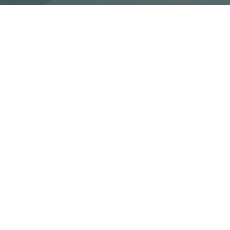
18.09.2023, godz. 16:00-19:00
Masz ochotę na zapoznanie się z podstawami d
dnia otwartego pracowni druku 3D będziesz m
drukarek 3D oraz uzyskania pomocy i porady 
Podczas dni otwartych można:
skonsultować swój projekt cyfrowy
uzyskać poradę, jak najlepiej przygotować 
skonsultować technologię wykonania swoje
puścić wydruk na drukarce 3D FDM
poznać tajniki żywicznego druku 3D
przyjść "z ulicy" bez zapisów
nie mieć doświadczenia w druku 3D