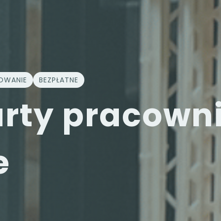
OWANIE
BEZPŁATNE
arty pracown
e