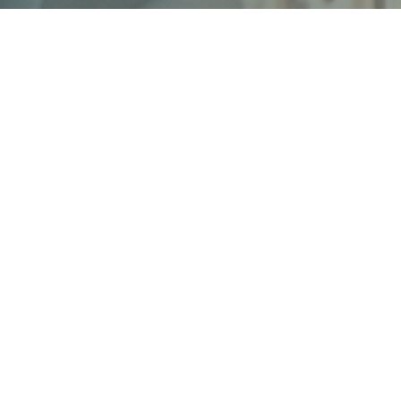
ruku 3D, a może chcesz wreszcie stworzyć własny projekt, al
ieć okazję do zapoznania się z podstawowymi zasadami druk
od specjalistów z FabLab powered by Orange.
projekt do druku
go projektu