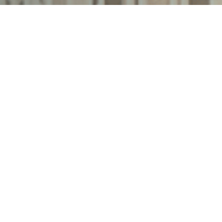
e nie wiesz, jak się za to zabrać? Podczas
u 3D FDM, druku żywicznego, skorzystania z