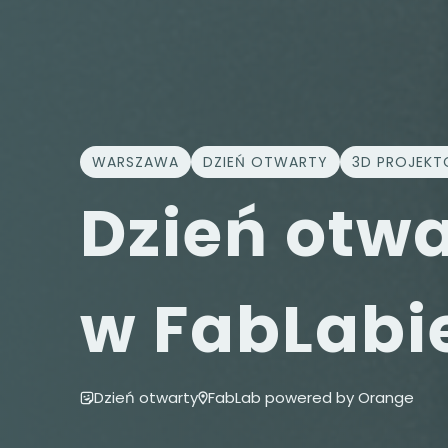
WARSZAWA
DZIEŃ OTWARTY
3D PROJEKT
Dzień otw
w FabLabi
Dzień otwarty
FabLab powered by Orange